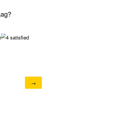
aag?
n